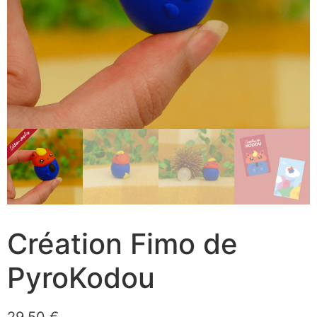
Création Fimo de
PyroKodou
29,50
€